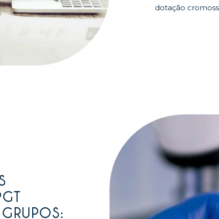
dotação cromoss
S
PGT
 GRUPOS: