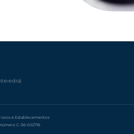
ntevedra)
ervizos e Establecementos
 número C-36-002716