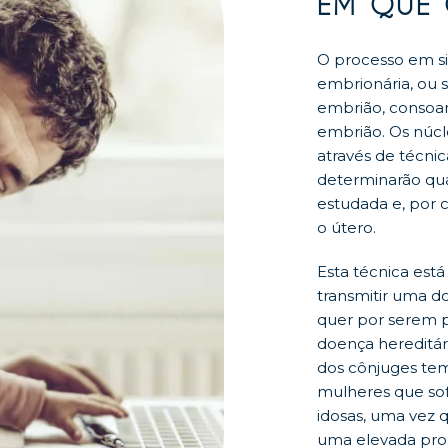
EM QUE 
O processo em si
embrionária, ou s
embrião, consoa
embrião. Os núcl
através de técnic
determinarão qua
estudada e, por 
o útero.
Esta técnica está
transmitir uma d
quer por serem 
doença hereditár
dos cônjuges tem
mulheres que so
idosas, uma vez 
uma elevada pro