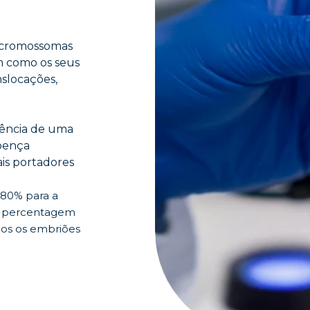
 cromossomas
m como os seus
slocações,
sência de uma
oença
ais portadores
 80% para a
a percentagem
dos os embriões