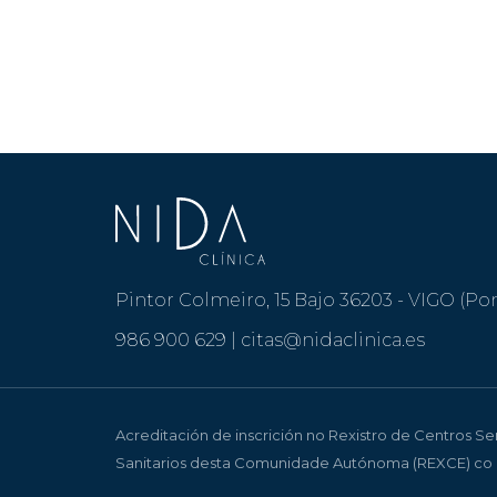
Pintor Colmeiro, 15 Bajo 36203 - VIGO (Po
986 900 629
|
citas@nidaclinica.es
Acreditación de inscrición no Rexistro de Centros S
Sanitarios desta Comunidade Autónoma (REXCE) co