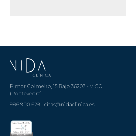
Pintor Colmeiro, 15 Bajo 36203 - VIGO
(Pontevedra)
986 900 629
|
citas@nidaclinica.es