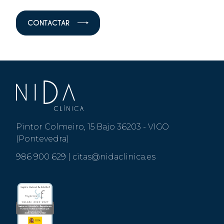
CONTACTAR
Pintor Colmeiro, 15 Bajo 36203 - VIGO
(Pontevedra)
986 900 629
|
citas@nidaclinica.es