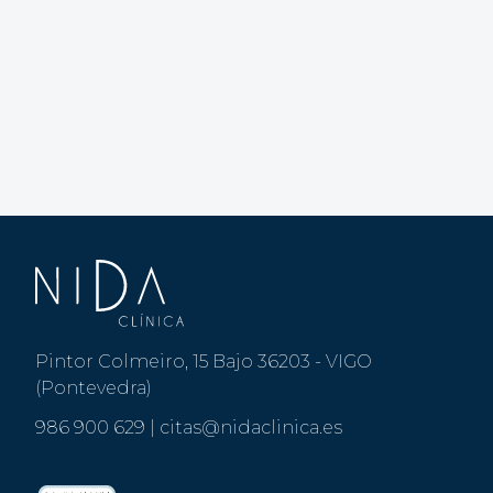
Pintor Colmeiro, 15 Bajo 36203 - VIGO
(Pontevedra)
986 900 629
|
citas@nidaclinica.es