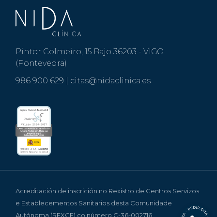
Pintor Colmeiro, 15 Bajo 36203 - VIGO
(Pontevedra)
986 900 629
|
citas@nidaclinica.es
Acreditación de inscrición no Rexistro de Centros Servizos
e Establecementos Sanitarios desta Comunidade
Autónoma (REXCE) co número C-36-002716